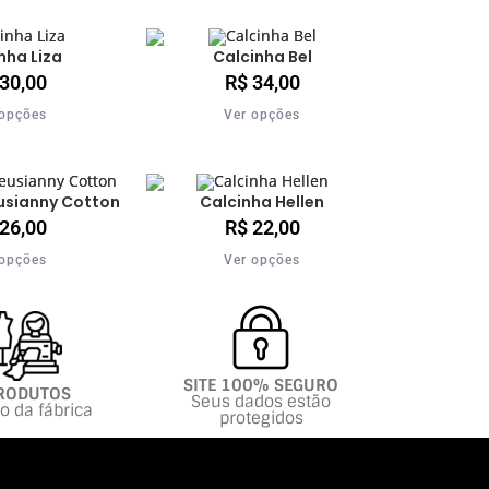
nha Liza
Calcinha Bel
30,00
R$
34,00
 opções
Ver opções
usianny Cotton
Calcinha Hellen
26,00
R$
22,00
 opções
Ver opções
SITE 100% SEGURO
RODUTOS
Seus dados estão
to da fábrica
protegidos