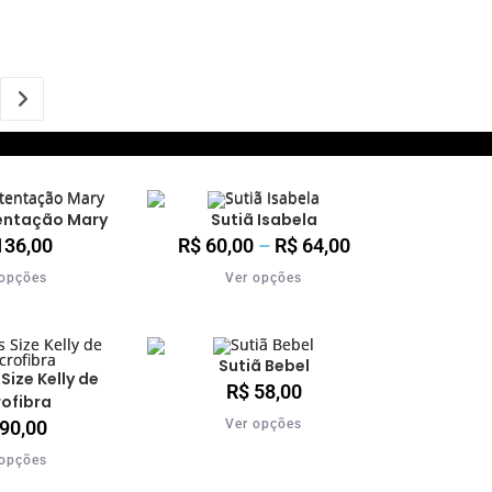
entação Mary
Sutiã Isabela
36,00
R$
60,00
–
R$
64,00
 opções
Ver opções
Sutiã Bebel
 Size Kelly de
R$
58,00
rofibra
90,00
Ver opções
 opções