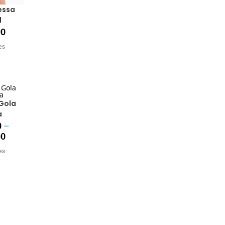
essa
l
00
es
Gola
a
0
–
00
es