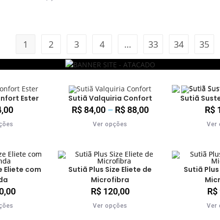
1
2
3
4
…
33
34
35
nfort Ester
Sutiã Valquiria Confort
Sutiã Sust
,00
R$
84,00
–
R$
88,00
R$
1
ções
Ver opções
Ver
e Eliete com
Sutiã Plus Size Eliete de
Sutiã Plus
da
Microfibra
Mic
0,00
R$
120,00
R$
ções
Ver opções
Ver