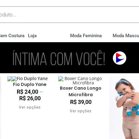
Sem Costura
Loja
Moda Feminina
Moda Mascu
Fio Duplo Yane
Boxer Cano Longo
R$
24,00
–
Microfibra
R$
26,00
R$
39,00
Ver opções
Ver opções