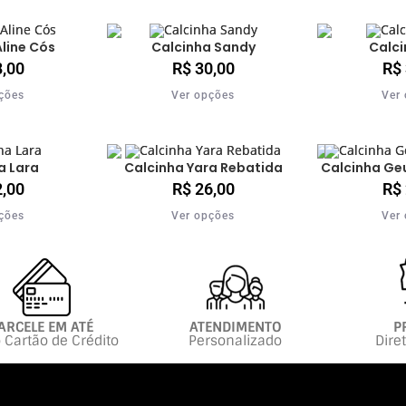
line Cós
Calcinha Sandy
Calci
,00
R$
30,00
R$
ções
Ver opções
Ver
a Lara
Calcinha Yara Rebatida
Calcinha Ge
,00
R$
26,00
R$
ções
Ver opções
Ver
ARCELE EM ATÉ
ATENDIMENTO
P
 Cartão de Crédito
Personalizado
Dire