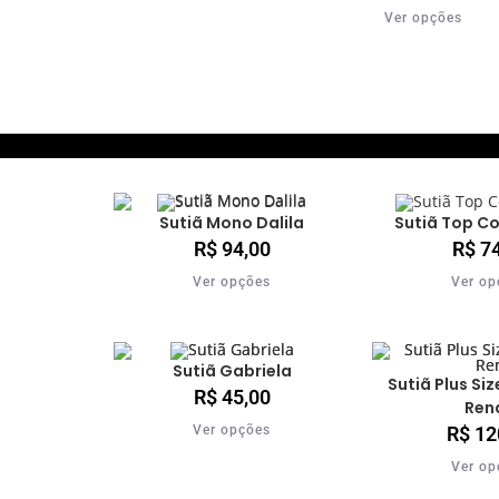
Ver opções
Sutiã Mono Dalila
Sutiã Top Co
R$
94,00
R$
74
Ver opções
Ver op
Sutiã Gabriela
Sutiã Plus Siz
R$
45,00
Ren
R$
12
Ver opções
Ver op