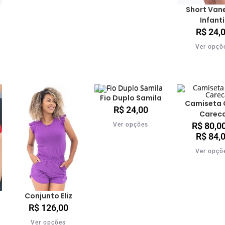
Short Van
Infanti
R$
24,
Ver opçõ
Fio Duplo Samila
Camiseta 
R$
24,00
Carec
R$
80,0
Ver opções
R$
84,
Ver opçõ
Conjunto Eliz
R$
126,00
Ver opções