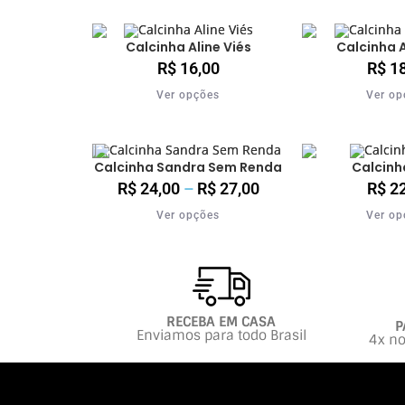
Calcinha Aline Viés
Calcinha A
R$
16,00
R$
18
Ver opções
Ver op
Calcinha Sandra Sem Renda
Calcinh
R$
24,00
–
R$
27,00
R$
22
Ver opções
Ver op
RECEBA EM CASA
P
Enviamos para todo Brasil
4x no