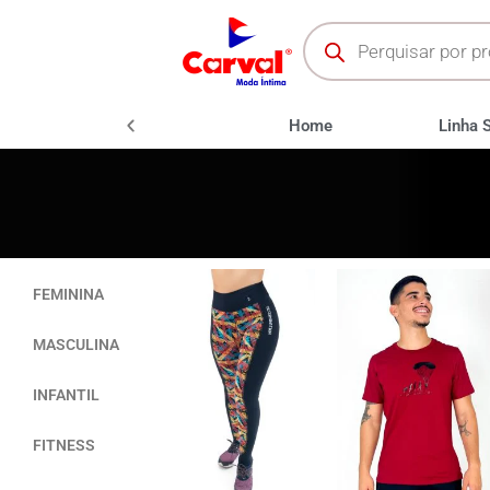
oda Fitness
Moda Praia
Home
Linha 
FEMININA
MASCULINA
INFANTIL
FITNESS