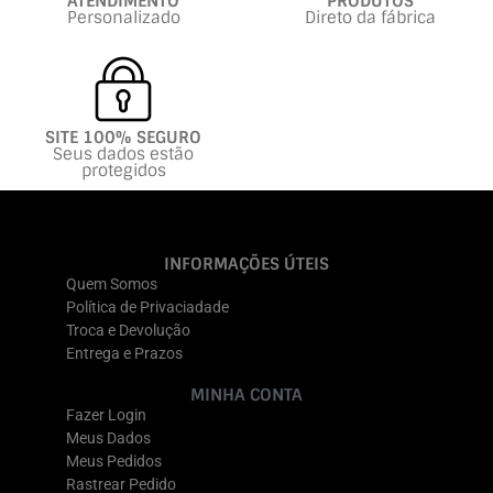
ATENDIMENTO
PRODUTOS
Personalizado
Direto da fábrica
SITE 100% SEGURO
Seus dados estão
protegidos
INFORMAÇÕES ÚTEIS
Quem Somos
Política de Privaciadade
Troca e Devolução
Entrega e Prazos
MINHA CONTA
Fazer Login
Meus Dados
Meus Pedidos
Rastrear Pedido