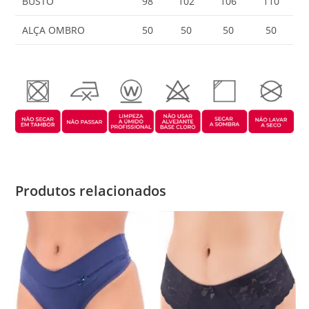
BUSTO
98
102
106
110
ALÇA OMBRO
50
50
50
50
Produtos relacionados