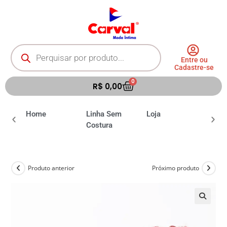
Entre ou
Cadastre-se
0
R$
0,00
ia
Home
Linha Sem
Loja
Moda 
Costura
Produto anterior
Próximo produto