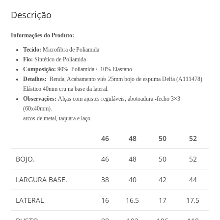
s
R
Descrição
$
Informações do Produto:
0
Tecido:
Microfibra de Poliamida
,
Fio:
Sintético de Poliamida
0
Composição:
90% Poliamida / 10% Elastano.
0
Detalhes:
Renda, Acabamento viés 25mm bojo de espuma Delfa (A111478)
Elástico 40mm cru na base da lateral.
Observações:
Alças com ajustes reguláveis, abotoadura -fecho 3×3
(60x40mm).
arcos de metal, taquara e laço.
46
48
50
52
BOJO.
46
48
50
52
LARGURA BASE.
38
40
42
44
LATERAL
16
16,5
17
17,5