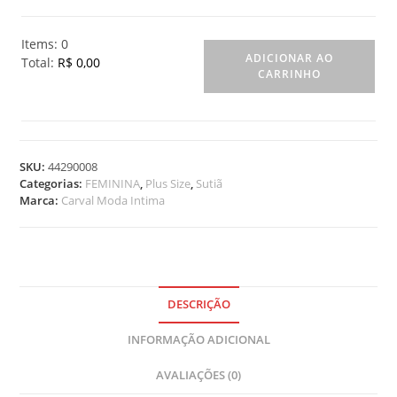
Items
:
0
ADICIONAR AO
Total
:
R$ 0,00
CARRINHO
0
I
t
e
m
SKU:
44290008
s
Categorias:
FEMININA
,
Plus Size
,
Sutiã
.
Marca:
Carval Moda Intima
Y
o
u
r
t
o
DESCRIÇÃO
t
INFORMAÇÃO ADICIONAL
a
l
AVALIAÇÕES (0)
i