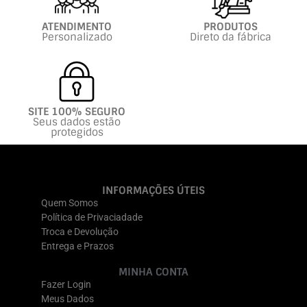
ATENDIMENTO
PRODUTOS
Personalizado
Direto da fábrica
SITE 100% SEGURO
Seus dados estão
protegidos
INFORMAÇÕES ÚTEIS
Quem Somos
Política de Privaciadade
Troca e Devolução
Entrega e Prazos
MINHA CONTA
Fazer Login
Meus Dados