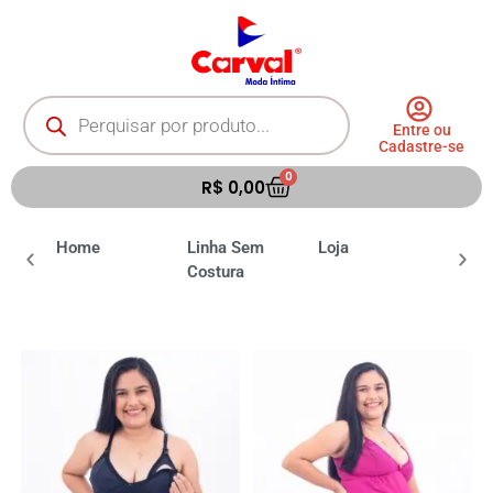
Entre ou
Cadastre-se
0
R$
0,00
ia
Home
Linha Sem
Loja
Moda 
Costura