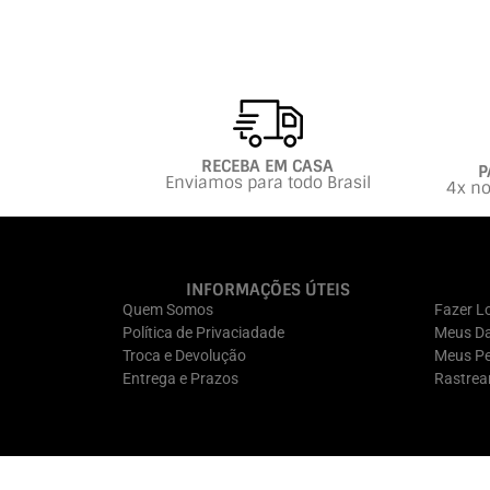
RECEBA EM CASA
P
Enviamos para todo Brasil
4x no
INFORMAÇÕES ÚTEIS
Quem Somos
Fazer L
Política de Privaciadade
Meus D
Troca e Devolução
Meus Pe
Entrega e Prazos
Rastrea