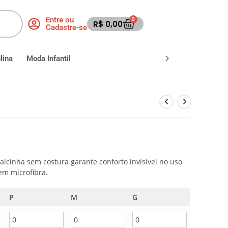
Entre ou
0
R$
0,00
Cadastre-se
lina
Moda Infantil
Moda Fitness
Moda Praia
alcinha sem costura garante conforto invisível no uso
 em microfibra.
P
M
G