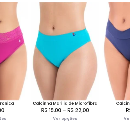
ronica
Calcinha Marilia de Microfibra
Calci
00
R$
18,00
–
R$
22,00
R
ões
Ver opções
Ve