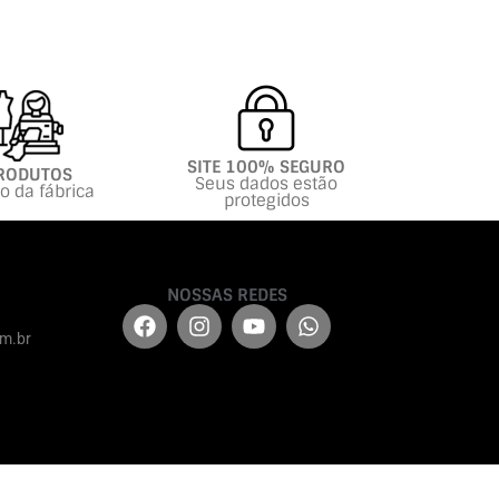
SITE 100% SEGURO
RODUTOS
Seus dados estão
to da fábrica
protegidos
NOSSAS REDES
m.br