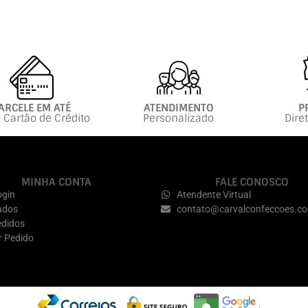
ARCELE EM ATÉ
ATENDIMENTO
P
 Cartão de Crédito
Personalizado
Dire
MINHA CONTA
FALE CONOSCO
ogin
Atendente Virtual
ados
contato@carvalconfeccoes.co
didos
r Pedido