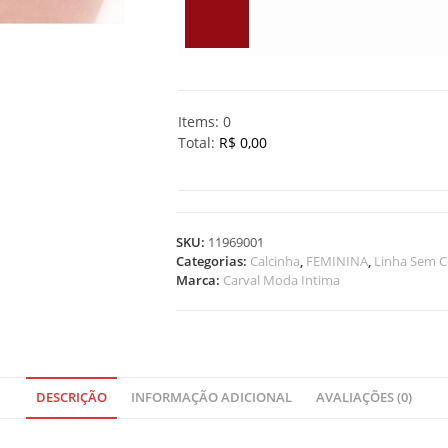
Items
:
0
Total
:
R$ 0,00
0
I
t
e
SKU:
11969001
m
Categorias:
Calcinha
,
FEMININA
,
Linha Sem C
s
Marca:
Carval Moda Intima
.
Y
o
u
r
t
DESCRIÇÃO
INFORMAÇÃO ADICIONAL
AVALIAÇÕES (0)
o
t