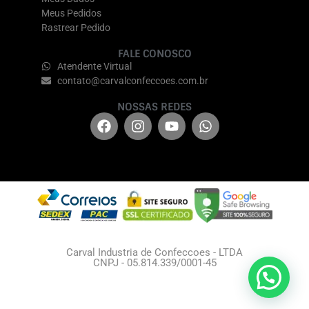
Meus Pedidos
Rastrear Pedido
FALE CONOSCO
Atendente Virtual
contato@carvalconfeccoes.com.br
NOSSAS REDES
Carval Industria de Confeccoes - LTDA
CNPJ - 05.814.339/0001-45