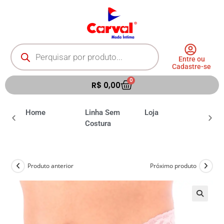
Entre ou
Cadastre-se
0
R$
0,00
ia
Home
Linha Sem
Loja
Moda 
Costura
Produto anterior
Próximo produto