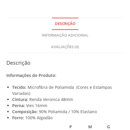
u
r
t
o
DESCRIÇÃO
t
INFORMAÇÃO ADICIONAL
a
l
AVALIAÇÕES (0)
i
s
R
Descrição
$
Informações do Produto:
0
,
Tecido:
Microfibra de Poliamida (Cores e Estampas
0
Variadas)
0
Cintura:
Renda Veronica 48mm
Perna:
Vies 16mm
Composição:
90% Poliamida / 10% Elastano
Forro:
100% Algodão
P
M
G