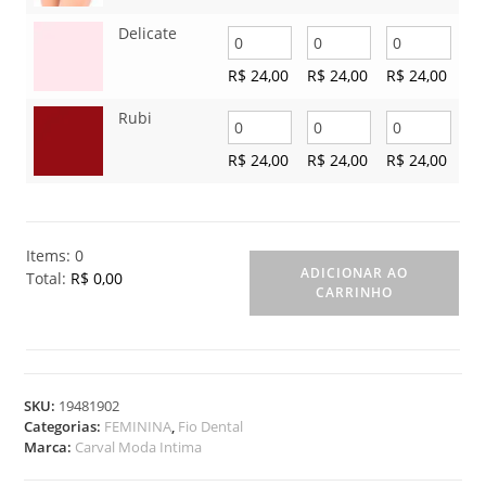
Delicate
R$
24,00
R$
24,00
R$
24,00
Rubi
R$
24,00
R$
24,00
R$
24,00
Items
:
0
ADICIONAR AO
Total
:
R$ 0,00
CARRINHO
0
I
t
e
m
SKU:
19481902
s
Categorias:
FEMININA
,
Fio Dental
.
Marca:
Carval Moda Intima
Y
o