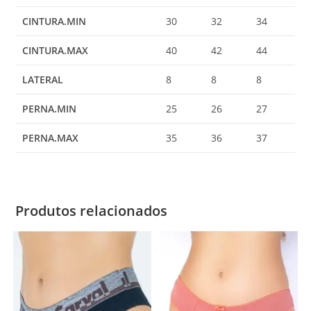
CINTURA.MIN
30
32
34
CINTURA.MAX
40
42
44
LATERAL
8
8
8
PERNA.MIN
25
26
27
PERNA.MAX
35
36
37
Produtos relacionados