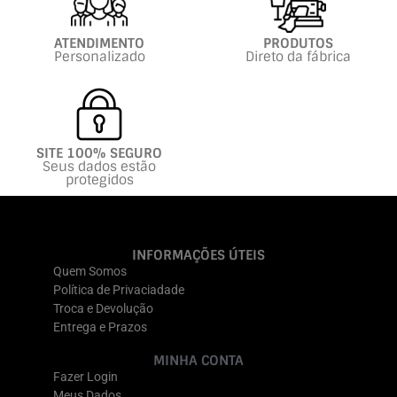
ATENDIMENTO
PRODUTOS
Personalizado
Direto da fábrica
SITE 100% SEGURO
Seus dados estão
protegidos
INFORMAÇÕES ÚTEIS
Quem Somos
Política de Privaciadade
Troca e Devolução
Entrega e Prazos
MINHA CONTA
Fazer Login
Meus Dados