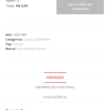
Items
:
0
ADICIONAR AO
Total
:
R$ 0,00
CARRINHO
0
I
t
e
m
SKU:
10211001
s
Categorias:
Calçola
,
FEMININA
.
Tag:
Calçola
Y
Marca:
Carval Moda Intima
o
u
r
t
o
DESCRIÇÃO
t
a
INFORMAÇÃO ADICIONAL
l
i
AVALIAÇÕES (0)
s
R
$