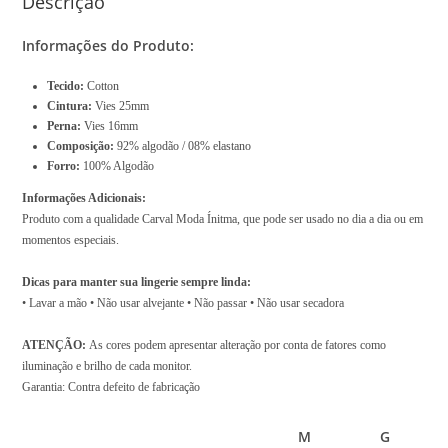
Descrição
0
Informações do Produto:
,
0
Tecido:
Cotton
0
Cintura:
Vies 25mm
Perna:
Vies 16mm
Composição:
92% algodão / 08% elastano
Forro:
100% Algodão
Informações Adicionais:
Produto com a qualidade Carval Moda Ínitma, que pode ser usado no dia a dia ou em
momentos especiais.
Dicas para manter sua lingerie sempre linda:
• Lavar a mão • Não usar alvejante • Não passar • Não usar secadora
ATENÇÃO:
As cores podem apresentar alteração por conta de fatores como
iluminação e brilho de cada monitor.
Garantia: Contra defeito de fabricação
M
G