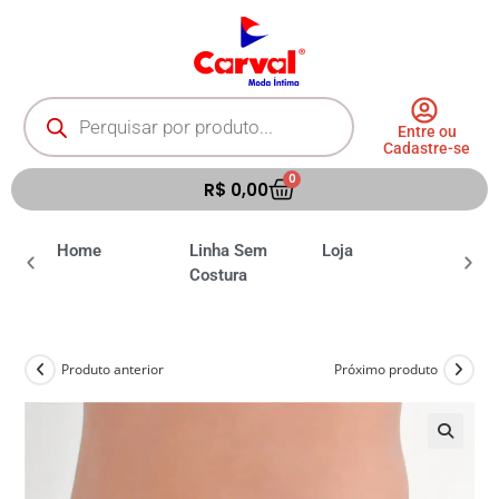
Entre ou
Cadastre-se
0
R$
0,00
ia
Home
Linha Sem
Loja
Moda 
Costura
Produto anterior
Próximo produto