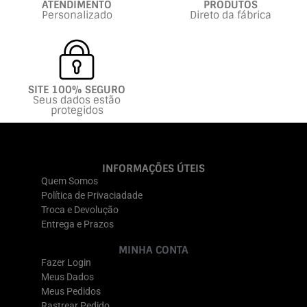
ATENDIMENTO
PRODUTOS
Personalizado
Direto da fábrica
SITE 100% SEGURO
Seus dados estão
protegidos
INFORMAÇÕES ÚTEIS
Quem Somos
Política de Privaciadade
Troca e Devolução
Entrega e Prazos
MINHA CONTA
Fazer Login
Meus Dados
Meus Pedidos
Rastrear Pedido