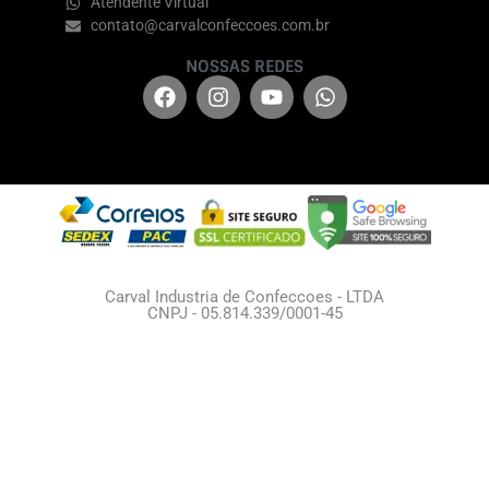
Atendente Virtual
contato@carvalconfeccoes.com.br
NOSSAS REDES
Carval Industria de Confeccoes - LTDA
CNPJ - 05.814.339/0001-45