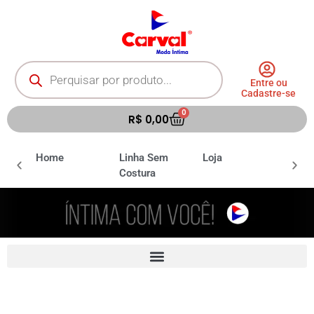
Entre ou
Cadastre-se
0
R$
0,00
ia
Home
Linha Sem
Loja
Moda 
Costura