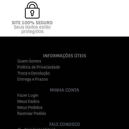
SITE 100% SEGURO
Seus dados estão
protegidos
INFORMAÇÕES ÚTEIS
Quem Somos
Política de Privaciadade
Troca e Devolução
Entrega e Prazos
MINHA CONTA
Fazer Login
Meus Dados
Meus Pedidos
Rastrear Pedido
FALE CONOSCO