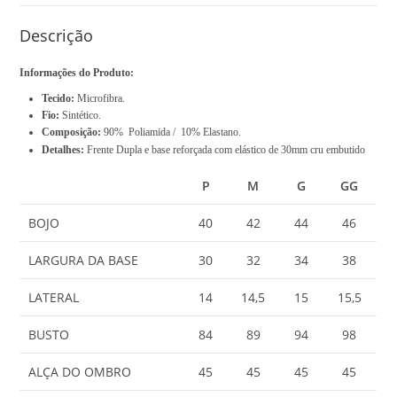
s
R
Descrição
$
Informações do Produto:
0
Tecido:
Microfibra.
,
Fio:
Sintético.
0
Composição:
90% Poliamida / 10% Elastano.
0
Detalhes:
Frente Dupla e base reforçada com elástico de 30mm cru embutido
P
M
G
GG
BOJO
40
42
44
46
LARGURA DA BASE
30
32
34
38
LATERAL
14
14,5
15
15,5
BUSTO
84
89
94
98
ALÇA DO OMBRO
45
45
45
45