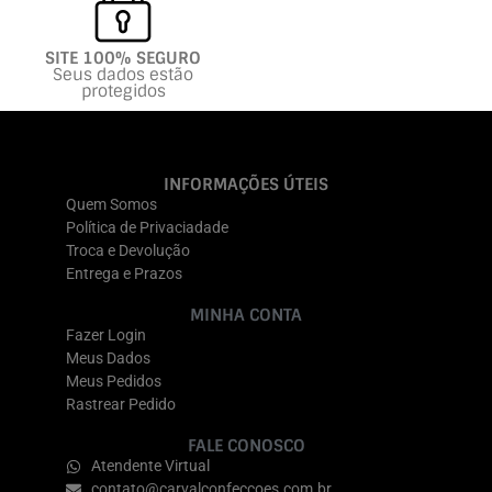
SITE 100% SEGURO
Seus dados estão
protegidos
INFORMAÇÕES ÚTEIS
Quem Somos
Política de Privaciadade
Troca e Devolução
Entrega e Prazos
MINHA CONTA
Fazer Login
Meus Dados
Meus Pedidos
Rastrear Pedido
FALE CONOSCO
Atendente Virtual
contato@carvalconfeccoes.com.br