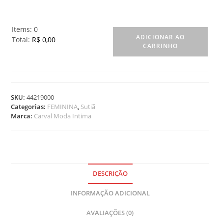
Items
:
0
ADICIONAR AO
Total
:
R$ 0,00
CARRINHO
0
I
t
e
m
SKU:
44219000
s
Categorias:
FEMININA
,
Sutiã
.
Marca:
Carval Moda Intima
Y
o
u
r
t
o
DESCRIÇÃO
t
INFORMAÇÃO ADICIONAL
a
l
AVALIAÇÕES (0)
i