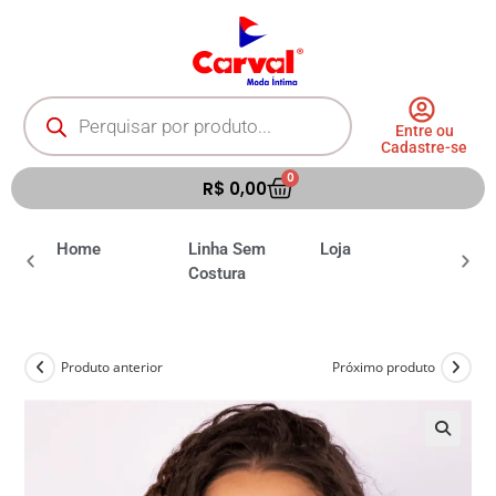
Entre ou
Cadastre-se
0
R$
0,00
ia
Home
Linha Sem
Loja
Moda 
Costura
Produto anterior
Próximo produto