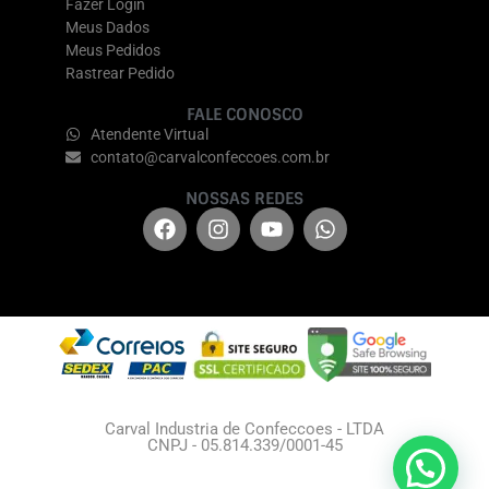
Fazer Login
Meus Dados
Meus Pedidos
Rastrear Pedido
FALE CONOSCO
Atendente Virtual
contato@carvalconfeccoes.com.br
NOSSAS REDES
Carval Industria de Confeccoes - LTDA
CNPJ - 05.814.339/0001-45