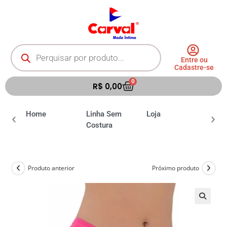
Entre ou
Cadastre-se
0
R$
0,00
ia
Home
Linha Sem
Loja
Moda 
Costura
Produto anterior
Próximo produto