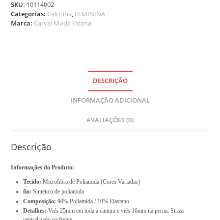
SKU:
10114002
s
Categorias:
Calcinha
,
FEMININA
.
Marca:
Carval Moda Intima
Y
o
u
r
t
o
DESCRIÇÃO
t
INFORMAÇÃO ADICIONAL
a
l
AVALIAÇÕES (0)
i
s
R
Descrição
$
Informações do Produto:
0
Tecido:
Microfibra de Poliamida (Cores Variadas)
,
fio:
Sintético de poliamida
0
Composição:
90% Poliamida / 10% Elastano
0
Detalhes:
Viés 25mm em toda a cintura e viés 16mm na perna, Strass
centralizado na frente