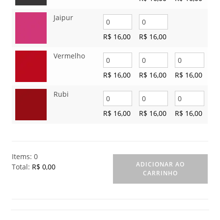
Jaipur
R$
16,00
R$
16,00
Vermelho
R$
16,00
R$
16,00
R$
16,00
Rubi
R$
16,00
R$
16,00
R$
16,00
Items
:
0
ADICIONAR AO
Total
:
R$ 0,00
CARRINHO
0
I
t
e
m