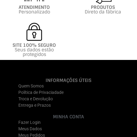
ATENDIMENTO
PRODUTOS
Personalizado
Direto da fábrica
SITE 100% SEGURO
Seus dados estão
protegidos
INFORMAÇÕES ÚTEIS
Quem Somos
Política de Privaciadade
Troca e Devolução
Entrega e Prazos
MINHA CONTA
Fazer Login
Meus Dados
Meus Pedidos