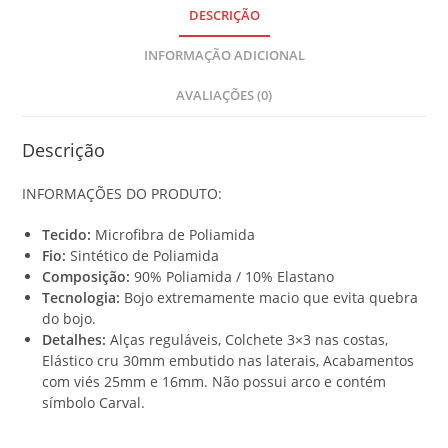
o
DESCRIÇÃO
t
INFORMAÇÃO ADICIONAL
a
l
AVALIAÇÕES (0)
i
s
R
Descrição
$
INFORMAÇÕES DO PRODUTO:
0
,
Tecido:
Microfibra de Poliamida
0
Fio:
Sintético de Poliamida
0
Composição:
90% Poliamida / 10% Elastano
Tecnologia:
Bojo extremamente macio que evita quebra
do bojo.
Detalhes:
Alças reguláveis, Colchete 3×3 nas costas,
Elástico cru 30mm embutido nas laterais, Acabamentos
com viés 25mm e 16mm. Não possui arco e contém
símbolo Carval.