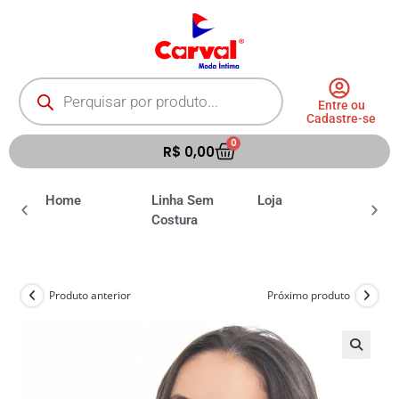
Entre ou
Cadastre-se
0
R$
0,00
ia
Home
Linha Sem
Loja
Moda 
Costura
Produto anterior
Próximo produto