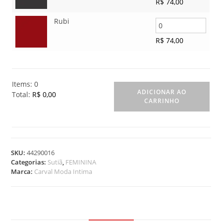
R$
74,00
Rubi
R$
74,00
Items
:
0
ADICIONAR AO
Total
:
R$ 0,00
CARRINHO
0
I
t
e
m
SKU:
44290016
s
Categorias:
Sutiã
,
FEMININA
.
Marca:
Carval Moda Intima
Y
o
u
r
t