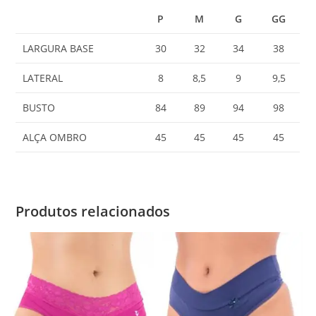
P
M
G
GG
LARGURA BASE
30
32
34
38
LATERAL
8
8,5
9
9,5
BUSTO
84
89
94
98
ALÇA OMBRO
45
45
45
45
Produtos relacionados