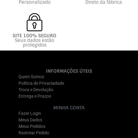
Personalizado
Direto da fábrica
SITE 100% SEGURO
Seus dados estão
protegidos
INFORMAÇÕES ÚTEIS
Quem Somos
Política de Privaciadade
Troca e Devolução
Entrega e Prazos
MINHA CONTA
Fazer Login
Meus Dados
Meus Pedidos
Rastrear Pedido