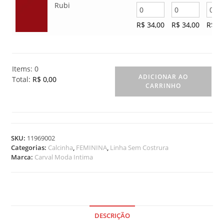
Rubi
R$
34,00
R$
34,00
R$
34
Items
:
0
ADICIONAR AO
Total
:
R$ 0,00
CARRINHO
0
I
t
e
m
SKU:
11969002
s
Categorias:
Calcinha
,
FEMININA
,
Linha Sem Costrura
.
Marca:
Carval Moda Intima
Y
o
u
r
t
o
DESCRIÇÃO