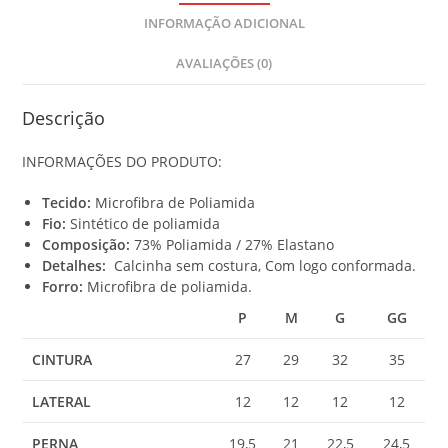
t
INFORMAÇÃO ADICIONAL
a
l
AVALIAÇÕES (0)
i
s
R
Descrição
$
INFORMAÇÕES DO PRODUTO:
0
,
Tecido:
Microfibra de Poliamida
0
Fio:
Sintético de poliamida
0
Composição:
73% Poliamida / 27% Elastano
Detalhes:
Calcinha sem costura, Com logo conformada.
Forro:
Microfibra de poliamida.
P
M
G
GG
CINTURA
27
29
32
35
LATERAL
12
12
12
12
PERNA
19,5
21
22,5
24,5