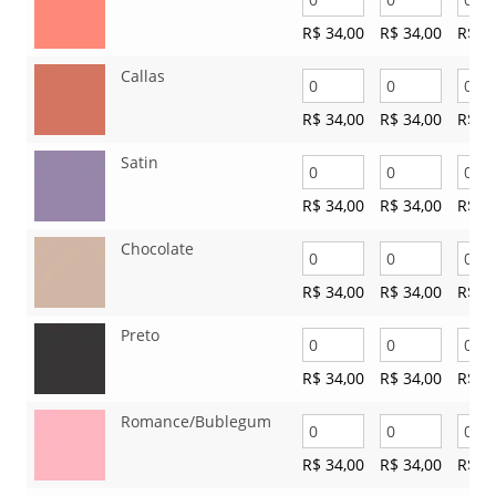
R$
34,00
R$
34,00
R$
34
Callas
R$
34,00
R$
34,00
R$
34
Satin
R$
34,00
R$
34,00
R$
34
Chocolate
R$
34,00
R$
34,00
R$
34
Preto
R$
34,00
R$
34,00
R$
34
Romance/Bublegum
R$
34,00
R$
34,00
R$
34