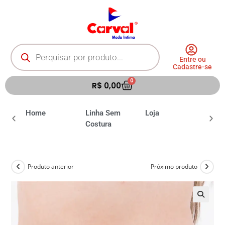
Entre ou
Cadastre-se
0
R$
0,00
ia
Home
Linha Sem
Loja
Moda 
Costura
Produto anterior
Próximo produto