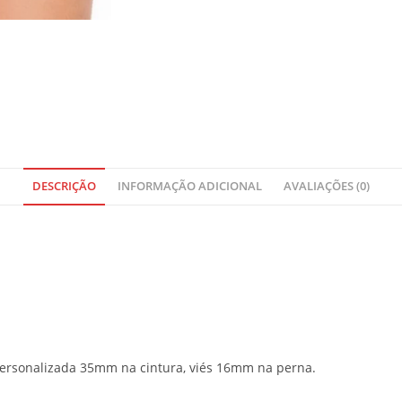
t
o
t
a
l
i
s
R
$
DESCRIÇÃO
INFORMAÇÃO ADICIONAL
AVALIAÇÕES (0)
0
,
0
0
ersonalizada 35mm na cintura, viés 16mm na perna.