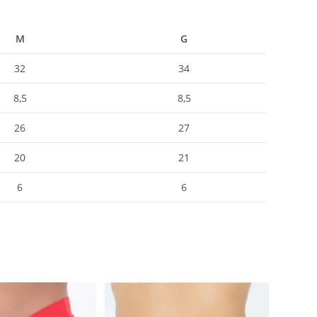
M
G
32
34
8,5
8,5
26
27
20
21
6
6