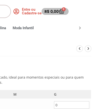
Entre ou
0
R$
0,00
Cadastre-se
lina
Moda Infantil
Moda Fitness
Moda Praia
icado, ideal para momentos especiais ou para quem
s.
M
G