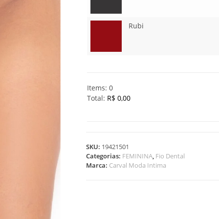
Rubi
Items
:
0
Total
:
R$ 0,00
0
I
t
e
SKU:
19421501
m
Categorias:
FEMININA
,
Fio Dental
s
Marca:
Carval Moda Intima
.
Y
o
u
r