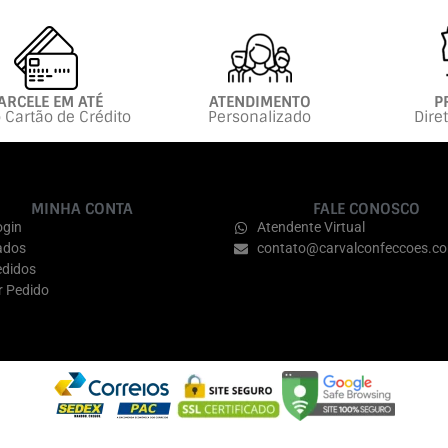
ARCELE EM ATÉ
ATENDIMENTO
P
 Cartão de Crédito
Personalizado
Dire
MINHA CONTA
FALE CONOSCO
ogin
Atendente Virtual
ados
contato@carvalconfeccoes.co
didos
r Pedido