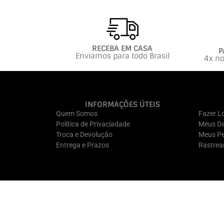
RECEBA EM CASA
P
Enviamos para todo Brasil
4x no
INFORMAÇÕES ÚTEIS
Quem Somos
Fazer L
Política de Privaciadade
Meus D
Troca e Devolução
Meus Pe
Entrega e Prazos
Rastrea