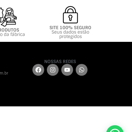
SITE 100% SEGURO
RODUTOS
Seus dados estão
to da fábrica
protegidos
NOSSAS REDES
m.br