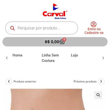
Entre ou
Cadastre-se
0
R$
0,00
ia
Home
Linha Sem
Loja
Moda 
Costura
Produto anterior
Próximo produto