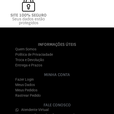
SITE 100% SEGURO
Seus dados estão
protegidos
INFORMAÇÕES ÚTEIS
Quem Somos
Política de Privaciadade
Troca e Devolução
Entrega e Prazos
MINHA CONTA
Fazer Login
Meus Dados
Meus Pedidos
Rastrear Pedido
FALE CONOSCO
Atendente Virtual