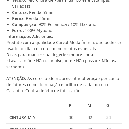
Tecido:
Microfibra de Poliamida (Cores e Estampas
0
Variadas)
0
Cintura:
Renda 55mm
Perna:
Renda 55mm
Composição:
90% Poliamida / 10% Elastano
Forro:
100% Algodão
Informações Adicionais:
Produto com a qualidade Carval Moda Ínitma, que pode ser
usado no dia a dia ou em momentos especiais.
Dicas para manter sua lingerie sempre linda:
• Lavar a mão • Não usar alvejante • Não passar • Não usar
secadora
ATENÇÃO:
As cores podem apresentar alteração por conta
de fatores como iluminação e brilho de cada monitor.
Garantia: Contra defeito de fabricação
P
M
G
CINTURA.MIN
30
32
34