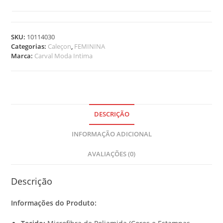
t
e
m
SKU:
10114030
s
Categorias:
Caleçon
,
FEMININA
.
Marca:
Carval Moda Intima
Y
o
u
r
t
o
DESCRIÇÃO
t
INFORMAÇÃO ADICIONAL
a
l
AVALIAÇÕES (0)
i
s
R
Descrição
$
Informações do Produto:
0
,