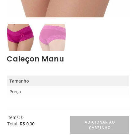
Caleçon Manu
Tamanho
Preço
Items
:
0
ADICIONAR AO
Total
:
R$ 0,00
CARRINHO
0
I