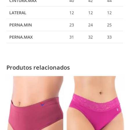
CINTURA.MAX
40
42
44
LATERAL
12
12
12
PERNA.MIN
23
24
25
PERNA.MAX
31
32
33
Produtos relacionados