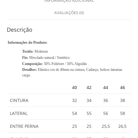
INFORMAÇÃO ADICIONAL
a
l
AVALIAÇÕES (0)
i
s
R
Descrição
$
Informações do Produto:
0
Tecido:
Moletom
,
Fio:
Mesclado natural / Sintético
0
Composição:
50% Poliéster / 50% Algodão .
0
Detalhes:
Elástico cru de 40mm na cintura, Cadarço, bolsos latearias
cargo.
40
42
44
46
CINTURA
32
34
36
38
LATERAL
54
55
56
58
ENTRE PERNA
25
25
25,5
26,5