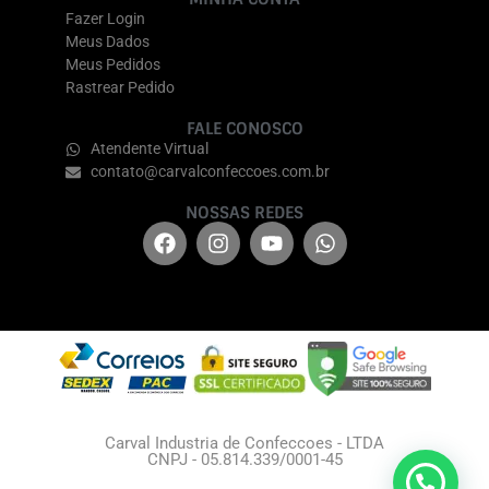
Fazer Login
Meus Dados
Meus Pedidos
Rastrear Pedido
FALE CONOSCO
Atendente Virtual
contato@carvalconfeccoes.com.br
NOSSAS REDES
Carval Industria de Confeccoes - LTDA
CNPJ - 05.814.339/0001-45