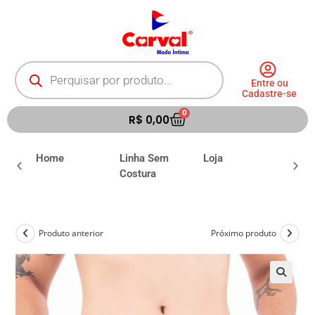
Entre ou
Cadastre-se
0
R$
0,00
ia
Home
Linha Sem
Loja
Moda 
Costura
Produto anterior
Próximo produto