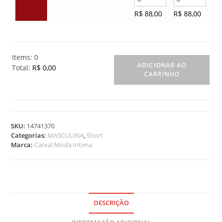
R$
88,00
R$
88,00
Items
:
0
ADICIONAR AO
Total
:
R$ 0,00
CARRINHO
0
I
t
e
m
SKU:
14741370
s
Categorias:
MASCULINA
,
Short
.
Marca:
Carval Moda Intima
Y
o
u
r
t
o
DESCRIÇÃO
t