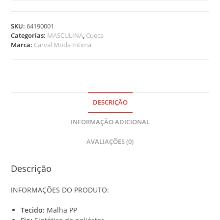
e
m
SKU:
64190001
s
Categorias:
MASCULINA
,
Cueca
.
Marca:
Carval Moda Intima
Y
o
u
r
t
o
DESCRIÇÃO
t
INFORMAÇÃO ADICIONAL
a
l
AVALIAÇÕES (0)
i
s
R
Descrição
$
INFORMAÇÕES DO PRODUTO:
0
,
Tecido:
Malha PP
0