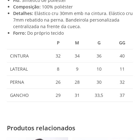
Fio:
Sintético de poliéster
0
Composição:
100% poliéster
Detalhes:
Elástico cru 30mm emb na cintura. Elástico cru
7mm rebatido na perna. Bandeirola personalizada
centralizada na frente da cueca.
Forro:
Do próprio tecido
P
M
G
GG
CINTURA
32
34
36
40
LATERAL
8
9
10
11
PERNA
26
28
30
32
GANCHO
29
31
33,5
37
Produtos relacionados