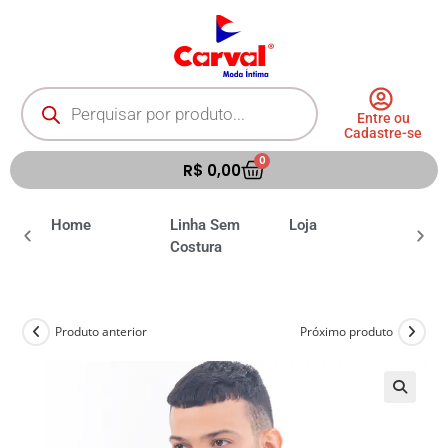
Entre ou
Cadastre-se
0
R$
0,00
ia
Home
Linha Sem
Loja
Moda 
Costura
Produto anterior
Próximo produto