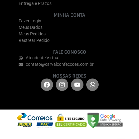
Entrega e Prazos
MINHA CONTA
Fazer Login
Meus Dados
Meus Pedidos
Rastrear Pedido
FALE CONOSCO
Atendente Virtual
contato@carvalconfeccoes.com.br
NOSSAS REDES