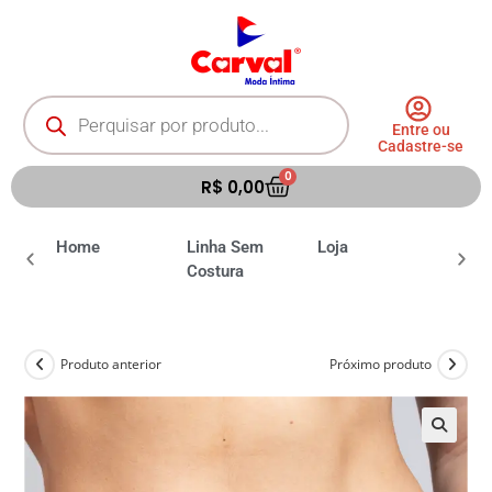
Entre ou
Cadastre-se
0
R$
0,00
ia
Home
Linha Sem
Loja
Moda 
Costura
Produto anterior
Próximo produto