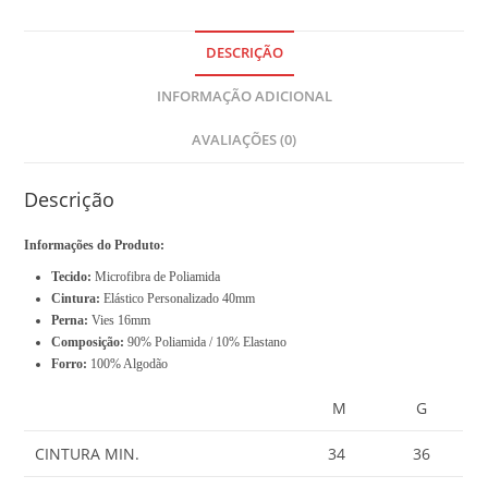
r
t
o
DESCRIÇÃO
t
INFORMAÇÃO ADICIONAL
a
l
AVALIAÇÕES (0)
i
s
R
Descrição
$
Informações do Produto:
0
Tecido:
Microfibra de Poliamida
,
Cintura:
Elástico Personalizado 40mm
0
Perna:
Vies 16mm
0
Composição:
90% Poliamida / 10% Elastano
Forro:
100% Algodão
M
G
CINTURA MIN.
34
36