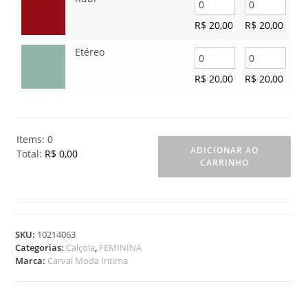
R$
20,00
R$
20,00
Etéreo
R$
20,00
R$
20,00
Items
:
0
ADICIONAR AO
Total
:
R$ 0,00
CARRINHO
0
I
t
e
m
SKU:
10214063
s
Categorias:
Calçola
,
FEMININA
.
Marca:
Carval Moda Intima
Y
o
u