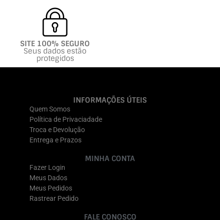
SITE 100% SEGURO
Seus dados estão
protegidos
INFORMAÇÕES ÚTEIS
Quem Somos
Política de Privaciadade
Troca e Devolução
Entrega e Prazos
MINHA CONTA
Fazer Login
Meus Dados
Meus Pedidos
Rastrear Pedido
FALE CONOSCO