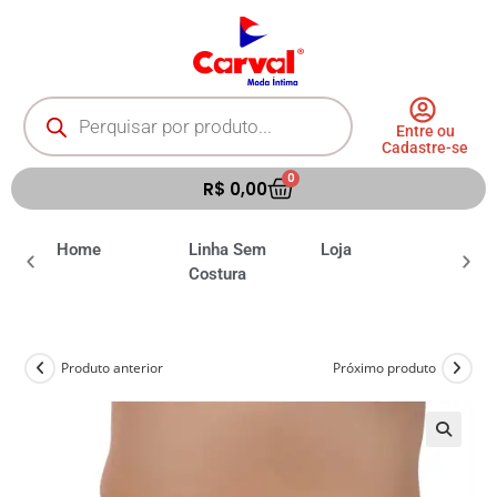
Entre ou
Cadastre-se
0
R$
0,00
ia
Home
Linha Sem
Loja
Moda 
Costura
Produto anterior
Próximo produto