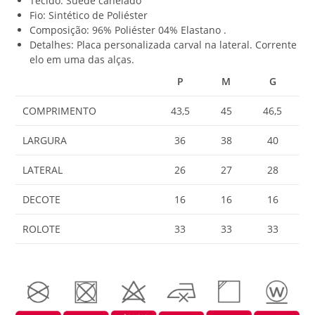
Tecido: Suede canelado
0
Fio: Sintético de Poliéster
0
Composição: 96% Poliéster 04% Elastano .
Detalhes: Placa personalizada carval na lateral. Corrente
elo em uma das alças.
P
M
G
COMPRIMENTO
43,5
45
46,5
LARGURA
36
38
40
LATERAL
26
27
28
DECOTE
16
16
16
ROLOTE
33
33
33