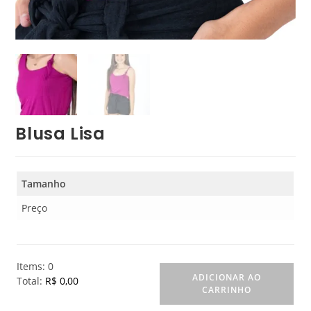
Blusa Lisa
Tamanho
Preço
Items
:
0
ADICIONAR AO
Total
:
R$ 0,00
CARRINHO
0
I