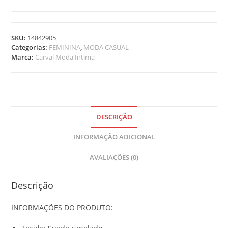
t
e
m
SKU:
14842905
s
Categorias:
FEMININA
,
MODA CASUAL
.
Marca:
Carval Moda Intima
Y
o
u
r
t
o
DESCRIÇÃO
t
INFORMAÇÃO ADICIONAL
a
l
AVALIAÇÕES (0)
i
s
R
Descrição
$
INFORMAÇÕES DO PRODUTO:
0
,