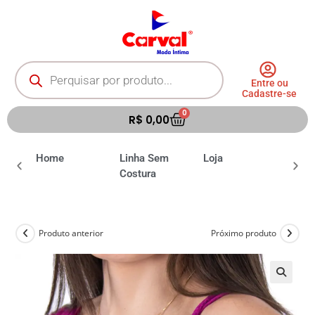
Entre ou
Cadastre-se
0
R$
0,00
ia
Home
Linha Sem
Loja
Moda 
Costura
Produto anterior
Próximo produto