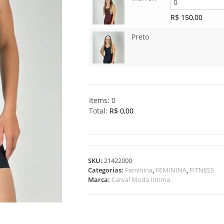
R$
150,00
Preto
Items
:
0
Total
:
R$ 0,00
0
I
t
e
SKU:
21422000
m
Categorias:
Feminina
,
FEMININA
,
FITNESS
s
Marca:
Carval Moda Intima
.
Y
o
u