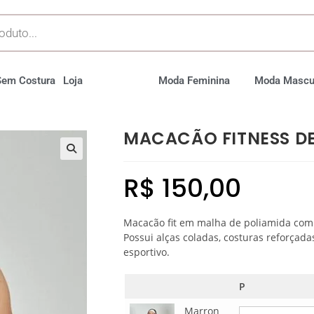
Sem Costura
Loja
Moda Feminina
Moda Mascu
MACACÃO FITNESS D
R$
150,00
Macacão fit em malha de poliamida com 
Possui alças coladas, costuras reforçad
esportivo.
P
Marron