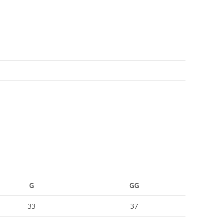
G
GG
33
37