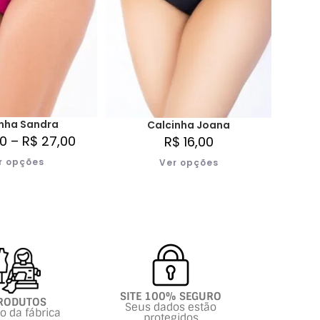
nha Sandra
Calcinha Joana
0
–
R$
27,00
R$
16,00
r opções
Ver opções
SITE 100% SEGURO
RODUTOS
Seus dados estão
to da fábrica
protegidos