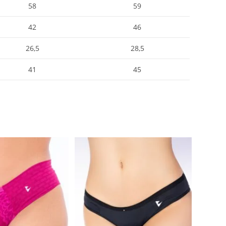
58
59
42
46
26,5
28,5
41
45