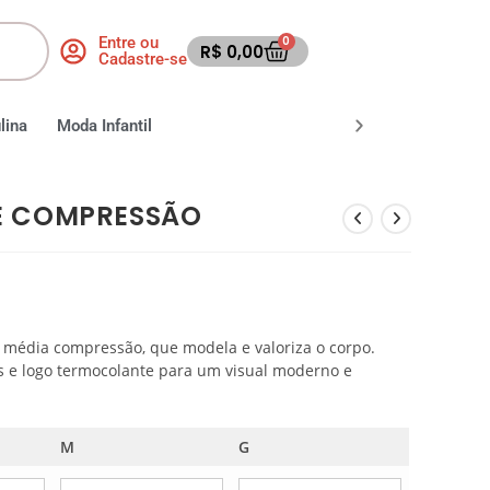
Entre ou
0
R$
0,00
Cadastre-se
lina
Moda Infantil
Moda Fitness
Moda Praia
E COMPRESSÃO
média compressão, que modela e valoriza o corpo.
as e logo termocolante para um visual moderno e
M
G