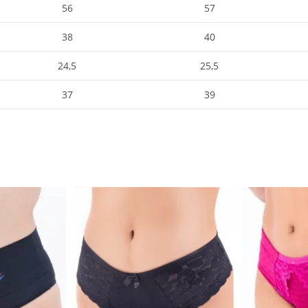
56
57
38
40
24,5
25,5
37
39