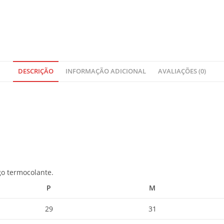
r
t
o
t
a
l
i
DESCRIÇÃO
INFORMAÇÃO ADICIONAL
AVALIAÇÕES (0)
s
R
$
0
,
0
0
go termocolante.
P
M
29
31