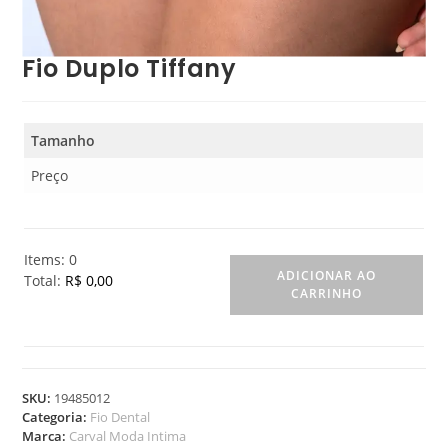
Fio Duplo Tiffany
Tamanho
Preço
Items
:
0
ADICIONAR AO
Total
:
R$ 0,00
CARRINHO
0
I
t
e
m
SKU:
19485012
s
Categoria:
Fio Dental
.
Marca:
Carval Moda Intima