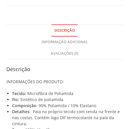
Y
o
u
r
t
o
DESCRIÇÃO
t
INFORMAÇÃO ADICIONAL
a
l
AVALIAÇÕES (0)
i
s
R
Descrição
$
INFORMAÇÕES DO PRODUTO:
0
,
Tecido:
Microfibra de Poliamida
0
Fio:
Sintético de poliamida
0
Composição:
90% Poliamida / 10% Elastano
Detalhes:
Pala no próprio tecido com renda na frente e
nas costas. Contém logo Dtf termocolante na pala da
cintura.