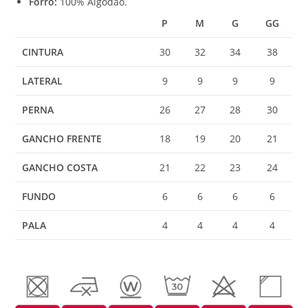
Forro:
100% Algodão.
P
M
G
GG
CINTURA
30
32
34
38
LATERAL
9
9
9
9
PERNA
26
27
28
30
GANCHO FRENTE
18
19
20
21
GANCHO COSTA
21
22
23
24
FUNDO
6
6
6
6
PALA
4
4
4
4