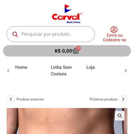
Entre ou
Cadastre-se
0
R$
0,00
ia
Home
Linha Sem
Loja
Moda 
Costura
Produto anterior
Próximo produto