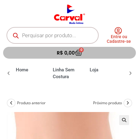
Entre ou
Cadastre-se
0
R$
0,00
ia
Home
Linha Sem
Loja
Moda 
Costura
Produto anterior
Próximo produto