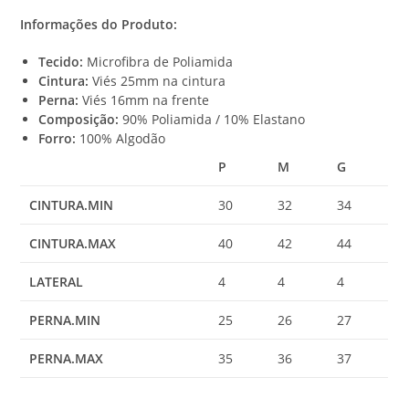
Informações do Produto:
0
,
Tecido:
Microfibra de Poliamida
0
Cintura:
Viés 25mm na cintura
0
Perna:
Viés 16mm na frente
Composição:
90% Poliamida / 10% Elastano
Forro:
100% Algodão
P
M
G
CINTURA.MIN
30
32
34
CINTURA.MAX
40
42
44
LATERAL
4
4
4
PERNA.MIN
25
26
27
PERNA.MAX
35
36
37