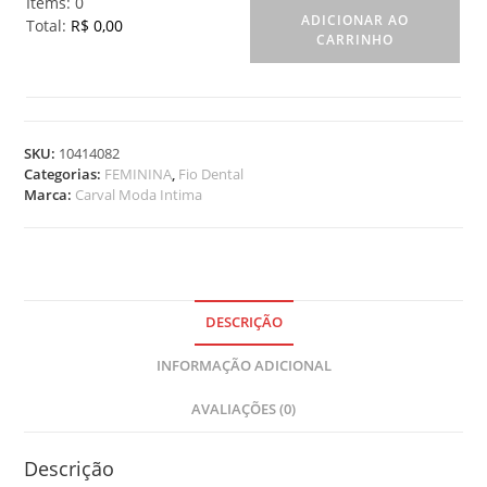
Items
:
0
ADICIONAR AO
Total
:
R$ 0,00
CARRINHO
0
I
t
e
m
SKU:
10414082
s
Categorias:
FEMININA
,
Fio Dental
.
Marca:
Carval Moda Intima
Y
o
u
r
t
o
DESCRIÇÃO
t
INFORMAÇÃO ADICIONAL
a
l
AVALIAÇÕES (0)
i
s
R
Descrição
$