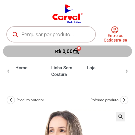
Entre ou
Cadastre-se
0
R$
0,00
ia
Home
Linha Sem
Loja
Moda 
Costura
Produto anterior
Próximo produto