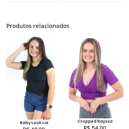
0
0
Produtos relacionados
Cropped Rayssa
Baby Look Lia
R$
54,00