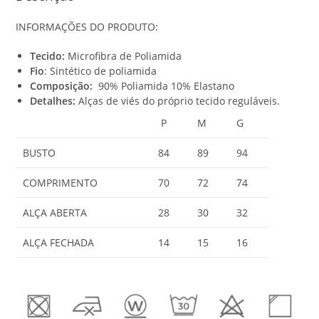
$
INFORMAÇÕES DO PRODUTO:
0
,
Tecido:
Microfibra de Poliamida
0
Fio
: Sintético de poliamida
0
Composição:
90% Poliamida 10% Elastano
Detalhes:
Alças de viés do próprio tecido reguláveis.
P
M
G
BUSTO
84
89
94
COMPRIMENTO
70
72
74
ALÇA ABERTA
28
30
32
ALÇA FECHADA
14
15
16