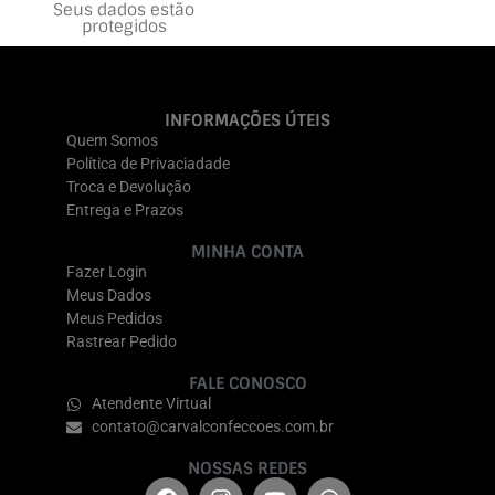
Seus dados estão
protegidos
INFORMAÇÕES ÚTEIS
Quem Somos
Política de Privaciadade
Troca e Devolução
Entrega e Prazos
MINHA CONTA
Fazer Login
Meus Dados
Meus Pedidos
Rastrear Pedido
FALE CONOSCO
Atendente Virtual
contato@carvalconfeccoes.com.br
NOSSAS REDES