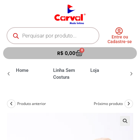
Entre ou
Cadastre-se
0
R$
0,00
ia
Home
Linha Sem
Loja
Moda 
Costura
Produto anterior
Próximo produto