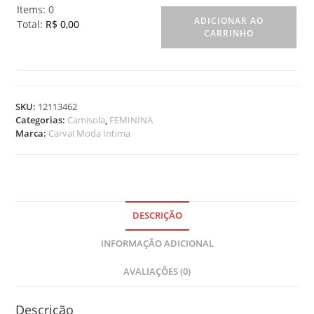
Items
:
0
ADICIONAR AO
Total
:
R$ 0,00
CARRINHO
0
I
t
e
m
SKU:
12113462
s
Categorias:
Camisola
,
FEMININA
.
Marca:
Carval Moda Intima
Y
o
u
r
t
o
DESCRIÇÃO
t
INFORMAÇÃO ADICIONAL
a
l
AVALIAÇÕES (0)
i
s
R
Descrição