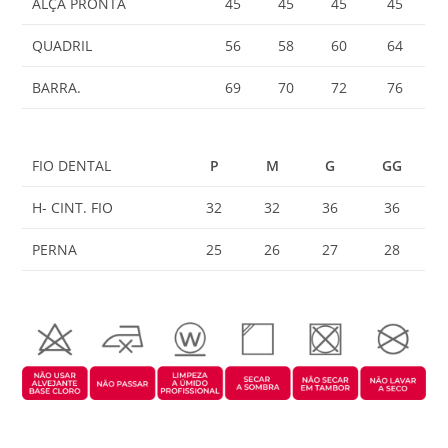
ALÇA PRONTA
45
45
45
45
QUADRIL
56
58
60
64
BARRA.
69
70
72
76
FIO DENTAL
P
M
G
GG
H- CINT. FIO
32
32
36
36
PERNA
25
26
27
28