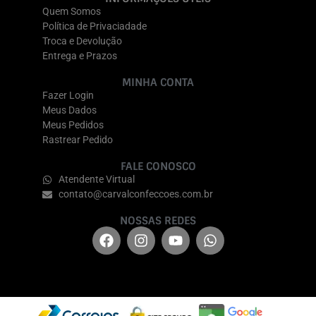
Quem Somos
Política de Privaciadade
Troca e Devolução
Entrega e Prazos
MINHA CONTA
Fazer Login
Meus Dados
Meus Pedidos
Rastrear Pedido
FALE CONOSCO
Atendente Virtual
contato@carvalconfeccoes.com.br
NOSSAS REDES