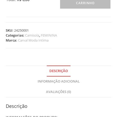
CARRINHO
0
I
t
e
m
SKU:
24250001
s
Categorias:
Camisola
,
FEMININA
.
Marca:
Carval Moda Intima
Y
o
u
r
t
o
DESCRIÇÃO
t
INFORMAÇÃO ADICIONAL
a
l
AVALIAÇÕES (0)
i
s
R
Descrição
$