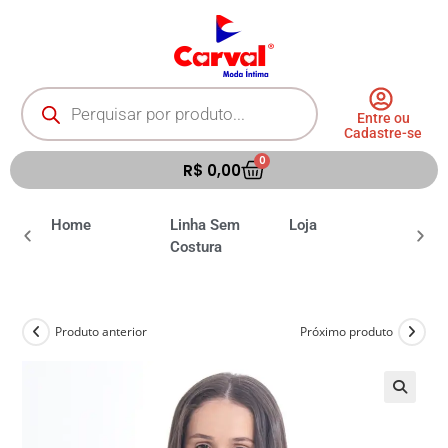
Entre ou
Cadastre-se
0
R$
0,00
ia
Home
Linha Sem
Loja
Moda 
Costura
Produto anterior
Próximo produto