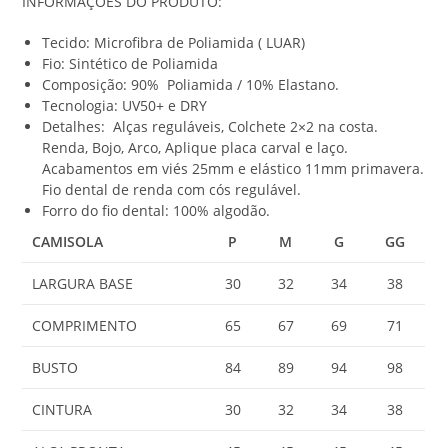
INFORMAÇÕES DO PRODUTO:
0
,
Tecido: Microfibra de Poliamida ( LUAR)
0
Fio: Sintético de Poliamida
0
Composição: 90% Poliamida / 10% Elastano.
Tecnologia: UV50+ e DRY
Detalhes: Alças reguláveis, Colchete 2×2 na costa.
Renda, Bojo, Arco, Aplique placa carval e laço.
Acabamentos em viés 25mm e elástico 11mm primavera.
Fio dental de renda com cós regulável.
Forro do fio dental: 100% algodão.
CAMISOLA
P
M
G
GG
LARGURA BASE
30
32
34
38
COMPRIMENTO
65
67
69
71
BUSTO
84
89
94
98
CINTURA
30
32
34
38