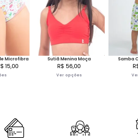
de Microfibra
Sutiã Menina Moça
Samba Ca
R$
15,00
R$
56,00
R
ões
Ver opções
Ve