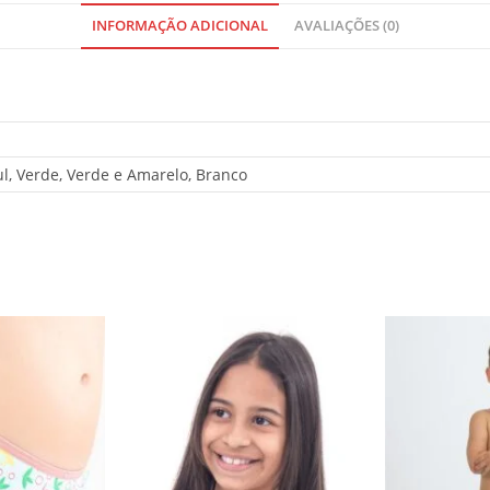
t
INFORMAÇÃO ADICIONAL
AVALIAÇÕES (0)
o
t
a
l
i
s
l, Verde, Verde e Amarelo, Branco
R
$
0
,
0
0