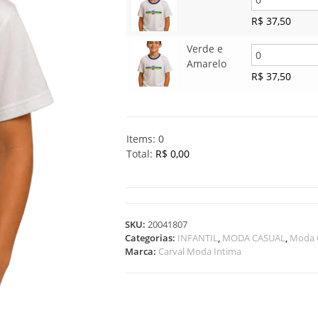
R$
37,50
Verde e
Amarelo
R$
37,50
Items
:
0
Total
:
R$ 0,00
0
I
t
e
SKU:
20041807
m
Categorias:
INFANTIL
,
MODA CASUAL
,
Moda 
s
Marca:
Carval Moda Intima
.
Y
o
u
r