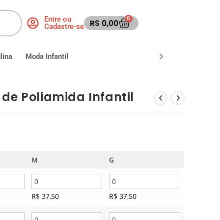
Entre ou
0
R$
0,00
Cadastre-se
lina
Moda Infantil
Moda Fitness
Moda Praia
de Poliamida Infantil
M
G
R$
37,50
R$
37,50