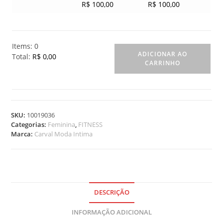
R$
100,00
R$
100,00
Items
:
0
ADICIONAR AO
Total
:
R$ 0,00
CARRINHO
0
I
t
e
m
SKU:
10019036
s
Categorias:
Feminina
,
FITNESS
.
Marca:
Carval Moda Intima
Y
o
u
r
t
o
DESCRIÇÃO
t
INFORMAÇÃO ADICIONAL
a