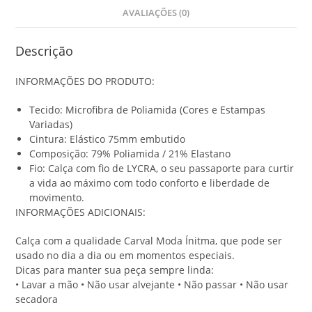
l
AVALIAÇÕES (0)
i
s
R
Descrição
$
INFORMAÇÕES DO PRODUTO:
0
,
Tecido: Microfibra de Poliamida (Cores e Estampas
0
Variadas)
0
Cintura: Elástico 75mm embutido
Composição: 79% Poliamida / 21% Elastano
Fio: Calça com fio de LYCRA, o seu passaporte para curtir
a vida ao máximo com todo conforto e liberdade de
movimento.
INFORMAÇÕES ADICIONAIS:
Calça com a qualidade Carval Moda Ínitma, que pode ser
usado no dia a dia ou em momentos especiais.
Dicas para manter sua peça sempre linda:
• Lavar a mão • Não usar alvejante • Não passar • Não usar
secadora