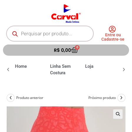
Entre ou
Cadastre-se
0
R$
0,00
ia
Home
Linha Sem
Loja
Moda 
Costura
Produto anterior
Próximo produto