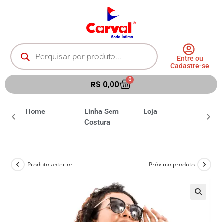
Entre ou
Cadastre-se
0
R$
0,00
ia
Home
Linha Sem
Loja
Moda 
Costura
Produto anterior
Próximo produto