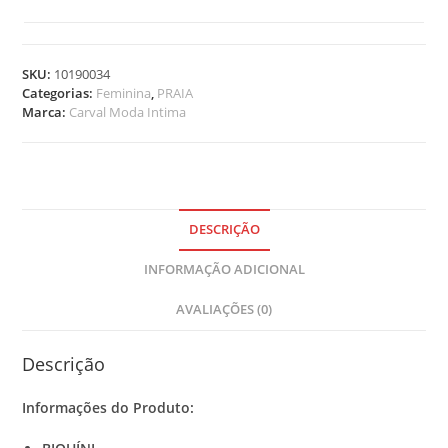
t
e
m
SKU:
10190034
s
Categorias:
Feminina
,
PRAIA
.
Marca:
Carval Moda Intima
Y
o
u
r
t
o
DESCRIÇÃO
t
INFORMAÇÃO ADICIONAL
a
l
AVALIAÇÕES (0)
i
s
R
Descrição
$
Informações do Produto:
0
,