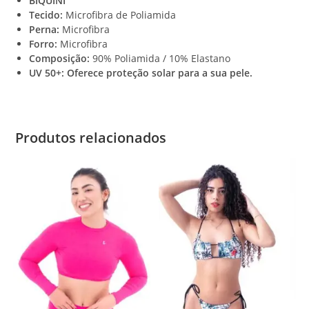
BIQUÍNI
0
Tecido:
Microfibra de Poliamida
0
Perna:
Microfibra
Forro:
Microfibra
Composição:
90% Poliamida / 10% Elastano
UV 50+: Oferece proteção solar para a sua pele.
Produtos relacionados