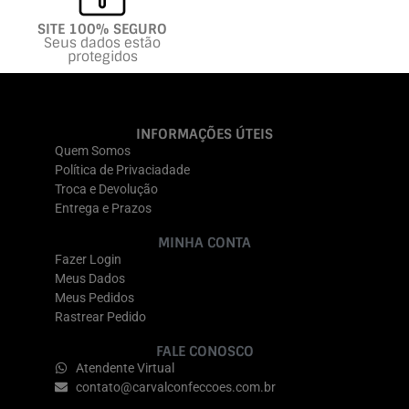
SITE 100% SEGURO
Seus dados estão
protegidos
INFORMAÇÕES ÚTEIS
Quem Somos
Política de Privaciadade
Troca e Devolução
Entrega e Prazos
MINHA CONTA
Fazer Login
Meus Dados
Meus Pedidos
Rastrear Pedido
FALE CONOSCO
Atendente Virtual
contato@carvalconfeccoes.com.br